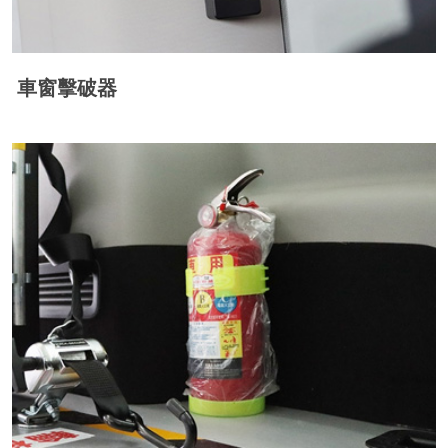
車窗擊破器